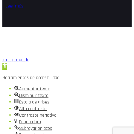
Leer más
Ir al contenido
Abrir
barra
Herramientas de accesibilidad
de
herramientas
Aumentar texto
Disminuir texto
Escala de grises
Alto contraste
Contraste negativo
Fondo claro
Subrayar enlaces