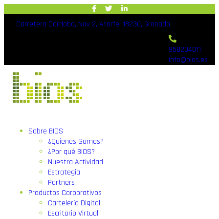
Carretera Cordoba, Nav 2, Atarfe, 18230, Granada
958204011
info@bios.es
Sobre BIOS
¿Quienes Somos?
¿Por qué BIOS?
Nuestra Actividad
Estrategia
Partners
Productos Corporativos
Cartelería Digital
Escritorio Virtual