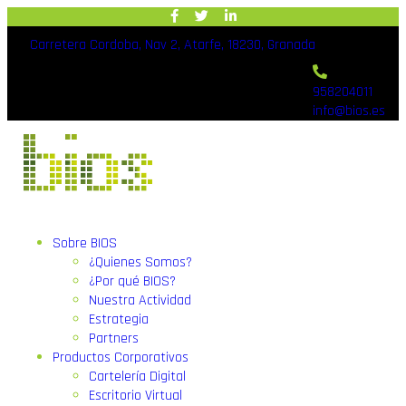
Carretera Cordoba, Nav 2, Atarfe, 18230, Granada
958204011
info@bios.es
Sobre BIOS
¿Quienes Somos?
¿Por qué BIOS?
Nuestra Actividad
Estrategia
Partners
Productos Corporativos
Cartelería Digital
Escritorio Virtual