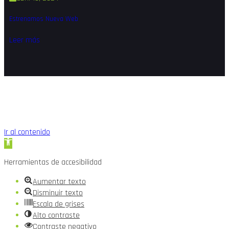
Estrenamos Nueva Web
Leer más
Ir al contenido
Abrir
barra
Herramientas de accesibilidad
de
herramientas
Aumentar texto
Disminuir texto
Escala de grises
Alto contraste
Contraste negativo