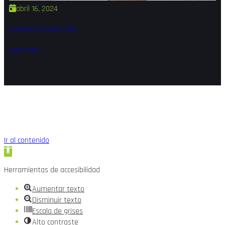
abril 16, 2024
Estrenamos Nueva Web
Leer más
Ir al contenido
Abrir
barra
Herramientas de accesibilidad
de
herramientas
Aumentar texto
Disminuir texto
Escala de grises
Alto contraste