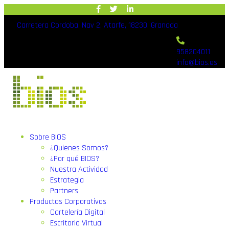
Carretera Cordoba, Nav 2, Atarfe, 18230, Granada
958204011
info@bios.es
Sobre BIOS
¿Quienes Somos?
¿Por qué BIOS?
Nuestra Actividad
Estrategia
Partners
Productos Corporativos
Cartelería Digital
Escritorio Virtual