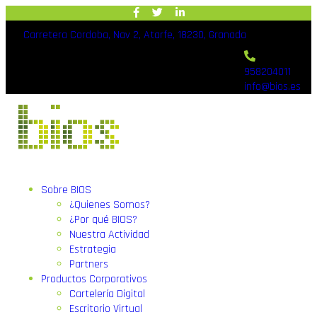
Carretera Cordoba, Nav 2, Atarfe, 18230, Granada
958204011
info@bios.es
Sobre BIOS
¿Quienes Somos?
¿Por qué BIOS?
Nuestra Actividad
Estrategia
Partners
Productos Corporativos
Cartelería Digital
Escritorio Virtual