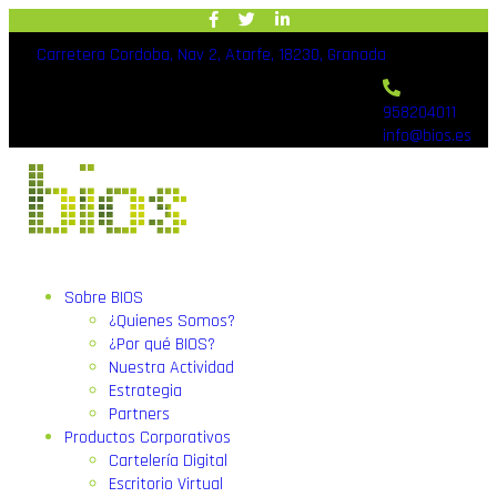
Carretera Cordoba, Nav 2, Atarfe, 18230, Granada
958204011
info@bios.es
Sobre BIOS
¿Quienes Somos?
¿Por qué BIOS?
Nuestra Actividad
Estrategia
Partners
Productos Corporativos
Cartelería Digital
Escritorio Virtual