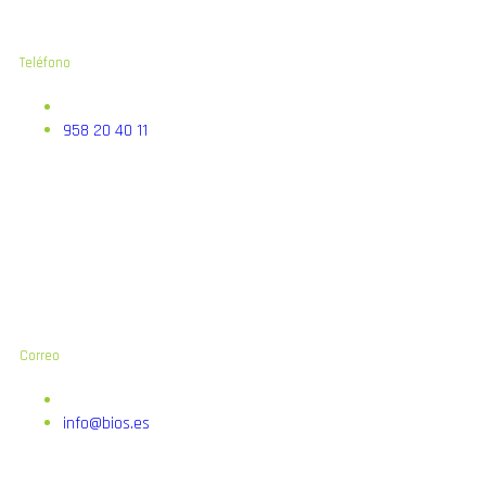
Teléfono
958 20 40 11
Correo
info@bios.es