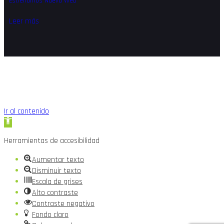
Estrenamos Nueva Web
Leer más
Ir al contenido
Abrir
barra
Herramientas de accesibilidad
de
herramientas
Aumentar texto
Disminuir texto
Escala de grises
Alto contraste
Contraste negativo
Fondo claro