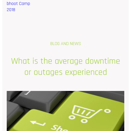
bhoot Camp
2018
BLOG AND NEWS
What
is
the
average
downtime
or
outages
experienced