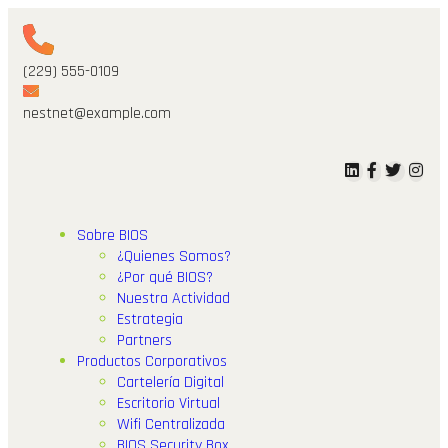
(229) 555-0109
nestnet@example.com
Sobre BIOS
¿Quienes Somos?
¿Por qué BIOS?
Nuestra Actividad
Estrategia
Partners
Productos Corporativos
Cartelería Digital
Escritorio Virtual
Wifi Centralizada
BIOS Security Box