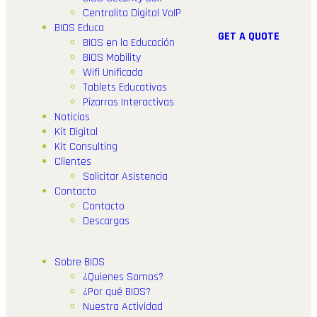
Centralita Digital VoIP
BIOS Educa
G
E
T
A
Q
U
O
T
E
BIOS en la Educación
BIOS Mobility
Wifi Unificada
Tablets Educativas
Pizarras Interactivas
Noticias
Kit Digital
Kit Consulting
Clientes
Solicitar Asistencia
Contacto
Contacto
Descargas
Sobre BIOS
¿Quienes Somos?
¿Por qué BIOS?
Nuestra Actividad