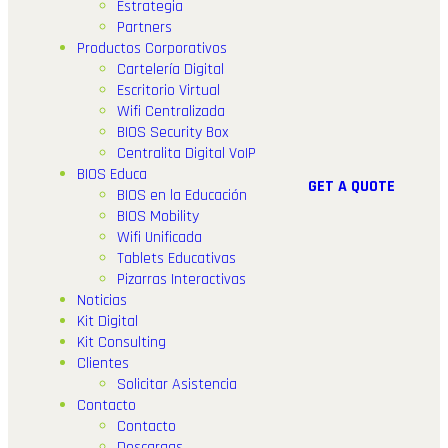
Estrategia
Partners
Productos Corporativos
Cartelería Digital
Escritorio Virtual
Wifi Centralizada
BIOS Security Box
Centralita Digital VoIP
BIOS Educa
G
E
T
A
Q
U
O
T
E
BIOS en la Educación
BIOS Mobility
Wifi Unificada
Tablets Educativas
Pizarras Interactivas
Noticias
Kit Digital
Kit Consulting
Clientes
Solicitar Asistencia
Contacto
Contacto
Descargas