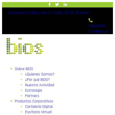
Carretera Cordoba, Nav 2, Atarfe, 18230, Granada
958204011
info@bios.es
Sobre BIOS
¿Quienes Somos?
¿Por qué BIOS?
Nuestra Actividad
Estrategia
Partners
Productos Corporativos
Cartelería Digital
Escritorio Virtual