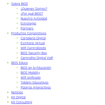
Sobre BIOS
¿Quienes Somos?
¿Por qué BIOS?
Nuestra Actividad
Estrategia
Partners
Productos Corporativos
Cartelería Digital
Escritorio Virtual
Wifi Centralizada
BIOS Security Box
Centralita Digital VoIP
BIOS Educa
BIOS en la Educación
BIOS Mobility
Wifi Unificada
Tablets Educativas
Pizarras Interactivas
Noticias
Kit Digital
Kit Consulting