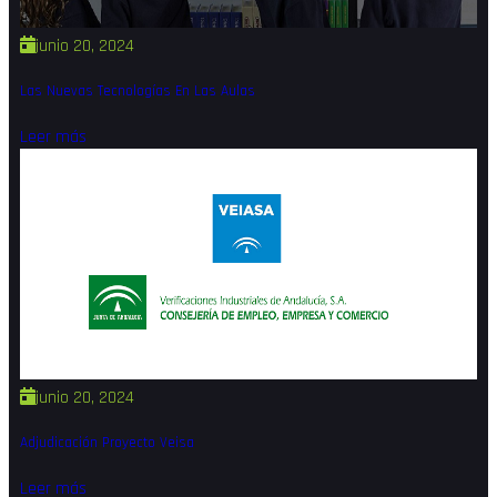
junio 20, 2024
Las Nuevas Tecnologías En Las Aulas
Leer más
junio 20, 2024
Adjudicación Proyecto Veisa
Leer más