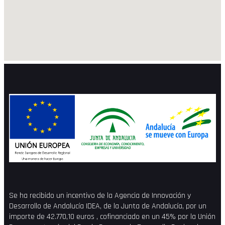
Se ha recibido un incentivo de la Agencia de Innovación y
Desarrollo de Andalucía IDEA, de la Junta de Andalucía, por un
importe de 42.770,10 euros , cofinanciado en un 45% por la Unión